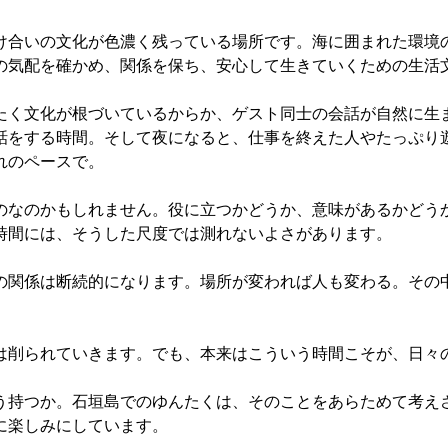
け合いの文化が色濃く残っている場所です。海に囲まれた環境
の気配を確かめ、関係を保ち、安心して生きていくための生活
たく文化が根づいているからか、ゲスト同士の会話が自然に生
話をする時間。そして夜になると、仕事を終えた人やたっぷり
れのペースで。
のなのかもしれません。役に立つかどうか、意味があるかどう
時間には、そうした尺度では測れないよさがあります。
の関係は断続的になります。場所が変われば人も変わる。その
は削られていきます。でも、本来はこういう時間こそが、日々
う持つか。石垣島でのゆんたくは、そのことをあらためて考え
に楽しみにしています。